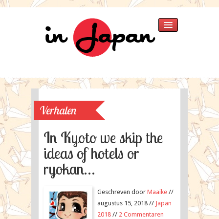
Home
Verhalen
»
Japan 2025
Japan 2018
Verhalen
Thailand 2015
Singapore 2015
In Kyoto we skip the
Japan 2013
ideas of hotels or
Thailand
ryokan…
Japan 2007
Fotos
»
Singapore 2015
Geschreven door
Maaike
//
Japan 2013
augustus 15, 2018 //
Japan
Japan 2007
2018
//
2 Commentaren