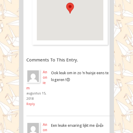
Comments To This Entry.
An
Ook leuk om in zo ’n huisje eens te
on
logeren !😍
ie
m
augustus 15,
2018
Reply
An
Een leuke ervaring lijkt me 👍👍
on