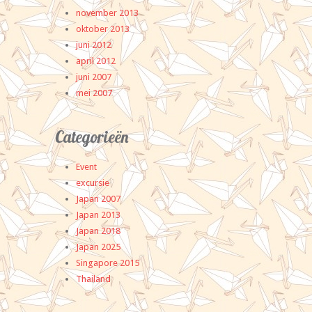
november 2013
oktober 2013
juni 2012
april 2012
juni 2007
mei 2007
Categorieën
Event
excursie
Japan 2007
Japan 2013
Japan 2018
Japan 2025
Singapore 2015
Thailand