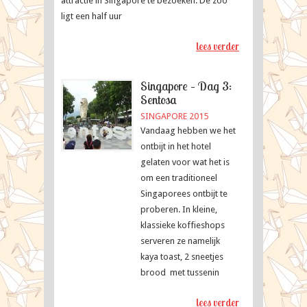
attractie in Singapore te bezoeken. De zoo
ligt een half uur
lees verder
Singapore – Dag 3:
Sentosa
SINGAPORE 2015
Vandaag hebben we het
ontbijt in het hotel
gelaten voor wat het is
om een traditioneel
Singaporees ontbijt te
proberen. In kleine,
klassieke koffieshops
serveren ze namelijk
kaya toast, 2 sneetjes
brood met tussenin
lees verder