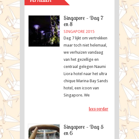
Map
Travellers
Singapore – Dag 7
en 8
SINGAPORE 2015
Dag 7 lijkt om vertrekken
maar toch niet helemaal,
we verhuizen vandaag
van het gezellige en
centraal gelegen Naumi
Liora hotel naar het ultra
chique Marina Bay Sands
hotel, een icoon van
Singapore. We
lees verder
Singapore – Dag 5
en 6