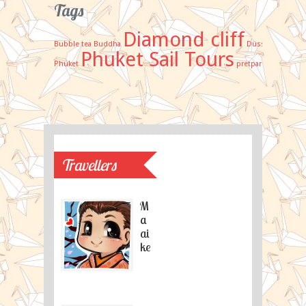
Tags
Diamond cliff
Bubble tea
Buddha
Düsseldorf
flyi
Phuket Sail Tours
Phuket
pretpark
schrijn
sig
Travellers
M
a
ai
ke