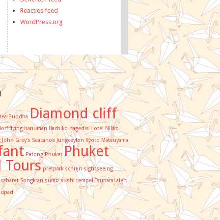
Reacties feed
WordPress.org
s
Diamond cliff
tea
Buddha
orf
flying hanuman
Hachiko
hagedis
Hotel Nikko
g
John Grey's Seacanoe
Jungceylon
Kyoto
Matsuyama
fant
Phuket
Patong
Phuket
l Tours
pretpark
schrijn
sightseeing
 cabaret
Songkran
sumo
sushi
tempel
Tsunami alert
ldpad