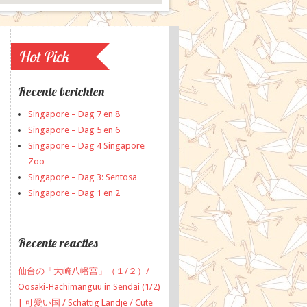
Hot Pick
Recente berichten
Singapore – Dag 7 en 8
Singapore – Dag 5 en 6
Singapore – Dag 4 Singapore
Zoo
Singapore – Dag 3: Sentosa
Singapore – Dag 1 en 2
Recente reacties
仙台の「大崎八幡宮」（１/２）/
Oosaki-Hachimanguu in Sendai (1/2)
| 可愛い国 / Schattig Landje / Cute