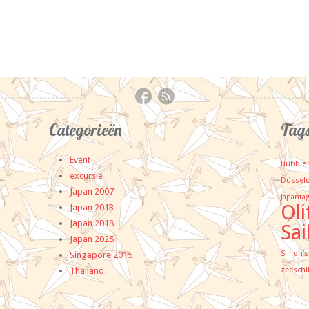
Categorieën
Tag
Event
Bubble 
excursie
Düsseld
Japan 2007
Japanta
Oli
Japan 2013
Japan 2018
Sai
Japan 2025
Simon's
Singapore 2015
Thailand
zeeschi