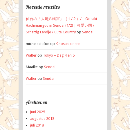
Recente reacties
仙台の「大崎八幡宮」（１/２）/ Oosaki-
Hachimanguu in Sendai (1/2) | 可愛い国 /
Schattig Landje / Cute Country
op
Sendai
michel telefon
op
Kinosaki onsen
Walter
op
Tokyo – Dag 4 en 5
Maaike
op
Sendai
Walter
op
Sendai
Archieven
juni 2025
augustus 2018
juli 2018