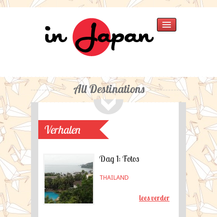
Home
Verhalen
»
All Destinations
Japan 2025
Japan 2018
Thailand 2015
Singapore 2015
Verhalen
Japan 2013
Thailand
Dag 1: Fotos
Japan 2007
Fotos
»
THAILAND
Singapore 2015
Japan 2013
lees verder
Japan 2007