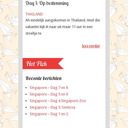
Map
Dag 1: Op bestemming
Travellers
THAILAND
Ah eindelijk aangekomen in Thailand. Heel die
vakantie kijk ik naar uit maar 11 uur in een
stoeltje te
lees verder
Hot Pick
Recente berichten
Singapore – Dag 7 en 8
Singapore – Dag 5 en 6
Singapore – Dag 4 Singapore Zoo
Singapore – Dag 3: Sentosa
Singapore – Dag 1 en 2