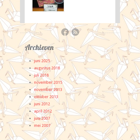
Archieven
Categ
juni 2025
Eve
augustus 2018
exc
juli 2018
Ja
november 2015
Ja
november 2013
Ja
oktober 2013
Ja
juni 2012
Si
april 2012
Tha
juni 2007
mei 2007