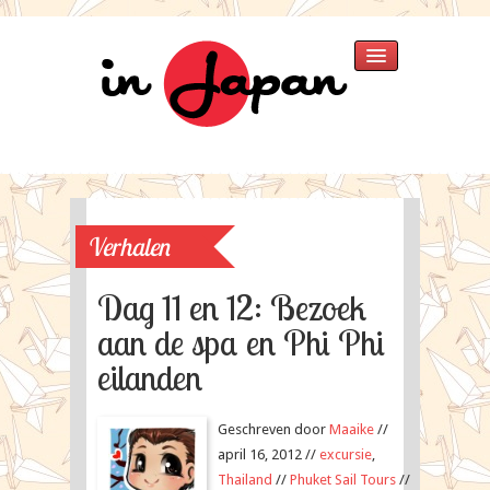
Home
Verhalen
»
Japan 2025
Japan 2018
Verhalen
Thailand 2015
Singapore 2015
Dag 11 en 12: Bezoek
Japan 2013
aan de spa en Phi Phi
Thailand
eilanden
Japan 2007
Fotos
»
Singapore 2015
Geschreven door
Maaike
//
Japan 2013
april 16, 2012 //
excursie
,
Japan 2007
Thailand
//
Phuket Sail Tours
//