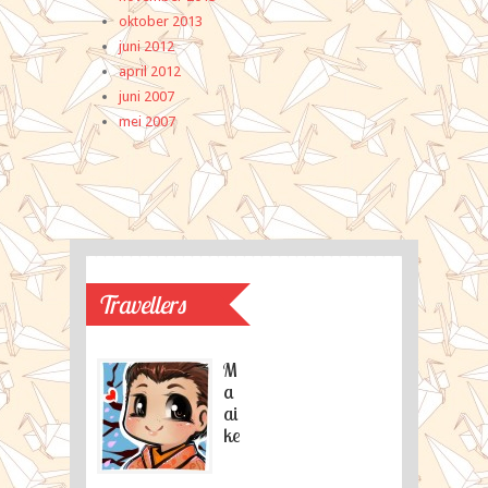
oktober 2013
Ja
juni 2012
Si
april 2012
Tha
juni 2007
mei 2007
Travellers
M
a
ai
ke