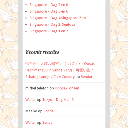
Singapore – Dag 7 en 8
Singapore – Dag 5 en 6
Singapore – Dag 4 Singapore Zoo
Singapore – Dag 3: Sentosa
Singapore – Dag 1 en 2
Recente reacties
仙台の「大崎八幡宮」（１/２）/ Oosaki-
Hachimanguu in Sendai (1/2) | 可愛い国 /
Schattig Landje / Cute Country
op
Sendai
michel telefon
op
Kinosaki onsen
Walter
op
Tokyo – Dag 4 en 5
Maaike
op
Sendai
Walter
op
Sendai