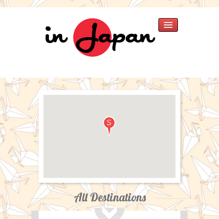
Home
Verhalen
»
Japan 2025
Japan 2018
Thailand 2015
Singapore 2015
Japan 2013
Thailand
Japan 2007
Fotos
»
Singapore 2015
All Destinations
Japan 2013
Japan 2007