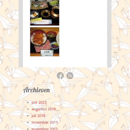
Archieven
Categ
juni 2025
Eve
augustus 2018
exc
juli 2018
Ja
november 2015
Ja
november 2013
Ja