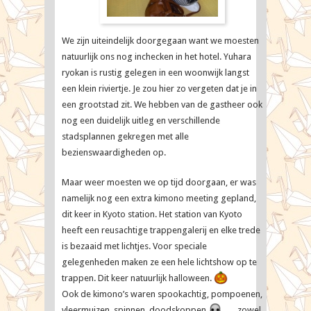
We zijn uiteindelijk doorgegaan want we moesten
natuurlijk ons nog inchecken in het hotel. Yuhara
ryokan is rustig gelegen in een woonwijk langst
een klein riviertje. Je zou hier zo vergeten dat je in
een grootstad zit. We hebben van de gastheer ook
nog een duidelijk uitleg en verschillende
stadsplannen gekregen met alle
bezienswaardigheden op.
Maar weer moesten we op tijd doorgaan, er was
namelijk nog een extra kimono meeting gepland,
dit keer in Kyoto station. Het station van Kyoto
heeft een reusachtige trappengalerij en elke trede
is bezaaid met lichtjes. Voor speciale
gelegenheden maken ze een hele lichtshow op te
trappen. Dit keer natuurlijk halloween.
Ook de kimono’s waren spookachtig, pompoenen,
vleermuizen, spinnen, doodskoppen
,… zowel