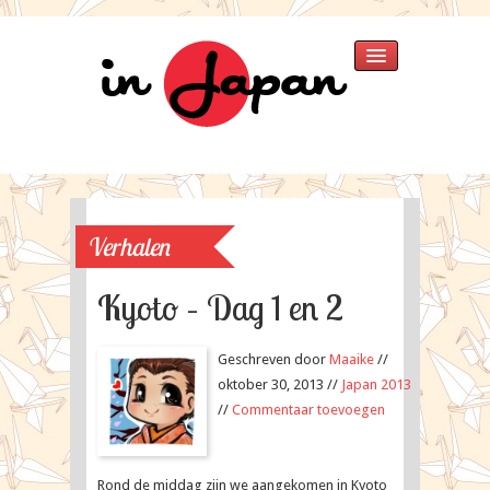
Home
Verhalen
»
Japan 2025
Japan 2018
Verhalen
Thailand 2015
Singapore 2015
Kyoto – Dag 1 en 2
Japan 2013
Thailand
Geschreven door
Maaike
//
Japan 2007
oktober 30, 2013 //
Japan 2013
Fotos
»
//
Commentaar toevoegen
Singapore 2015
Japan 2013
Japan 2007
Rond de middag zijn we aangekomen in Kyoto