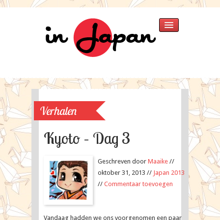
Home
Verhalen
»
Japan 2025
Japan 2018
Verhalen
Thailand 2015
Singapore 2015
Kyoto – Dag 3
Japan 2013
Thailand
Geschreven door
Maaike
//
Japan 2007
oktober 31, 2013 //
Japan 2013
Fotos
»
//
Commentaar toevoegen
Singapore 2015
Japan 2013
Japan 2007
Vandaag hadden we ons voorgenomen een paar