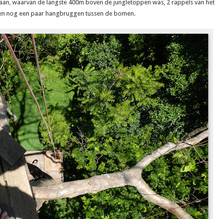
aan, waarvan de langste 400m boven de jungletoppen was, 2 rappels van het
 en nog een paar hangbruggen tussen de bomen.