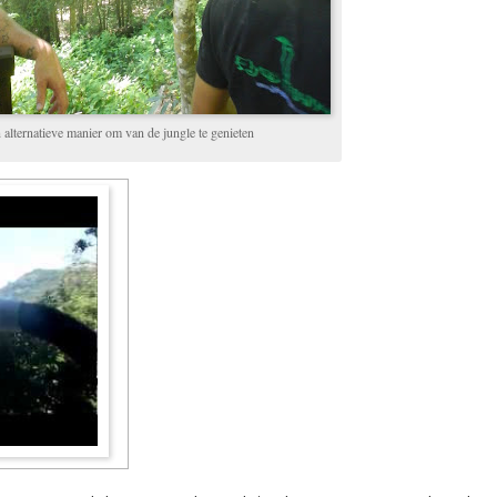
 alternatieve manier om van de jungle te genieten