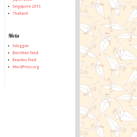
Singapore 2015
Thailand
Meta
Inloggen
Berichten feed
Reacties feed
WordPress.org