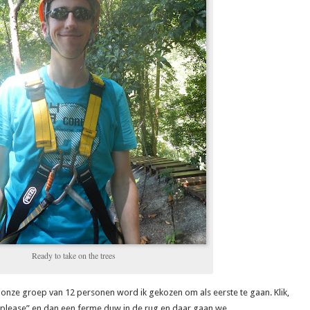
Ready to take on the trees
t onze groep van 12 personen word ik gekozen om als eerste te gaan. Klik,
down please” en dan een ferme duw in de rug en daar gaan we ….