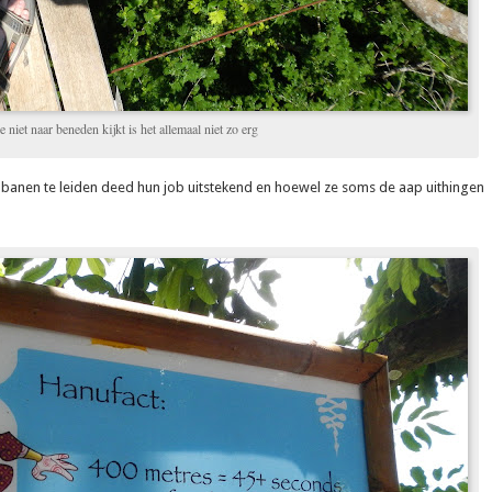
e niet naar beneden kijkt is het allemaal niet zo erg
 banen te leiden deed hun job uitstekend en hoewel ze soms de aap uithingen