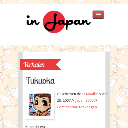
Home
Verhalen
»
Japan 2025
Japan 2018
Verhalen
Thailand 2015
Singapore 2015
Fukuoka
Japan 2013
Thailand
Geschreven door
Maaike
// mei
Japan 2007
28, 2007 //
Japan 2007
//
Fotos
»
Commentaar toevoegen
Singapore 2015
Japan 2013
Japan 2007
Konnichi wa,