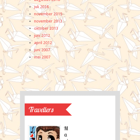
juli 2018
Ja
november 2015
Ja
november 2013
Ja
oktober 2013
Ja
juni 2012
Si
april 2012
Tha
juni 2007
mei 2007
Travellers
M
a