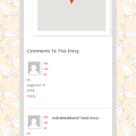
Comments To This Entry.
An
on
ie
m
augustus 9,
2018
Reply
An
indrukwekkend ! heel mooi
on
ie
m