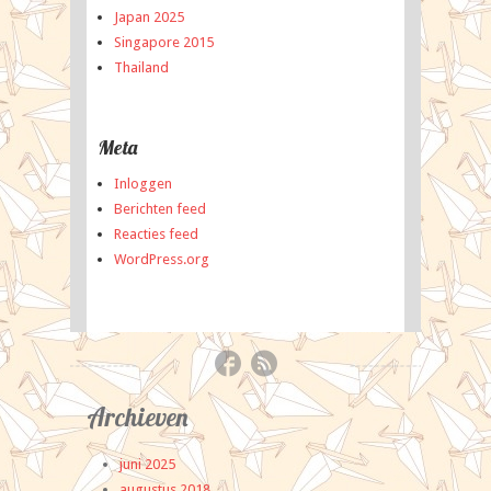
Japan 2025
Singapore 2015
Thailand
Meta
Inloggen
Berichten feed
Reacties feed
WordPress.org
Archieven
Categ
juni 2025
Eve
augustus 2018
exc