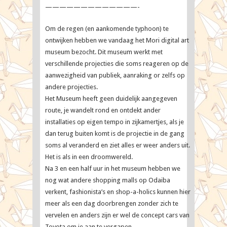
—————————————-
Om de regen (en aankomende typhoon) te
ontwijken hebben we vandaag het Mori digital art
museum bezocht. Dit museum werkt met
verschillende projecties die soms reageren op de
aanwezigheid van publiek, aanraking or zelfs op
andere projecties.
Het Museum heeft geen duidelijk aangegeven
route, je wandelt rond en ontdekt ander
installaties op eigen tempo in zijkamertjes, als je
dan terug buiten komt is de projectie in de gang
soms al veranderd en ziet alles er weer anders uit.
Het is als in een droomwereld.
Na 3 en een half uur in het museum hebben we
nog wat andere shopping malls op Odaiba
verkent, fashionista’s en shop-a-holics kunnen hier
meer als een dag doorbrengen zonder zich te
vervelen en anders zijn er wel de concept cars van
Toyota om je aan te vergapen.