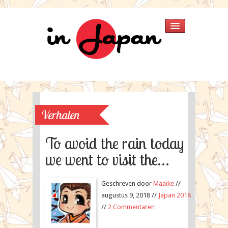
Home
Verhalen
»
Japan 2025
Japan 2018
Verhalen
Thailand 2015
Singapore 2015
To avoid the rain today
Japan 2013
we went to visit the…
Thailand
Japan 2007
Fotos
»
Geschreven door
Maaike
//
Singapore 2015
augustus 9, 2018 //
Japan 2018
Japan 2013
//
2 Commentaren
Japan 2007