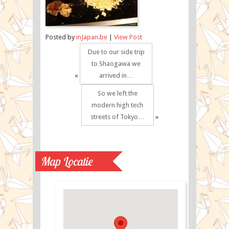
Posted by
inJapan.be
|
View Post
Due to our side trip
to Shaogawa we
«
arrived in…
So we left the
modern high tech
streets of Tokyo…
»
Map Locatie