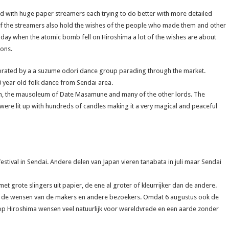
ned with huge paper streamers each trying to do better with more detailed
of the streamers also hold the wishes of the people who made them and other
he day when the atomic bomb fell on Hiroshima a lot of the wishes are about
ons.
elebrated by a a suzume odori dance group parading through the market.
 year old folk dance from Sendai area.
en, the mausoleum of Date Masamune and many of the other lords. The
ere lit up with hundreds of candles making it a very magical and peaceful
festival in Sendai. Andere delen van Japan vieren tanabata in juli maar Sendai
met grote slingers uit papier, de ene al groter of kleurrijker dan de andere.
ok de wensen van de makers en andere bezoekers. Omdat 6 augustus ook de
 Hiroshima wensen veel natuurlijk voor wereldvrede en een aarde zonder