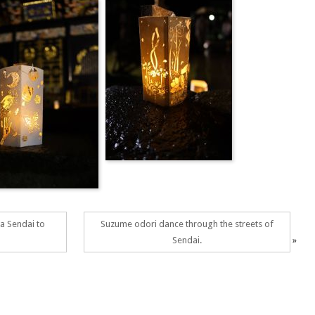
a Sendai to
Suzume odori dance through the streets of
…
Sendai.
»