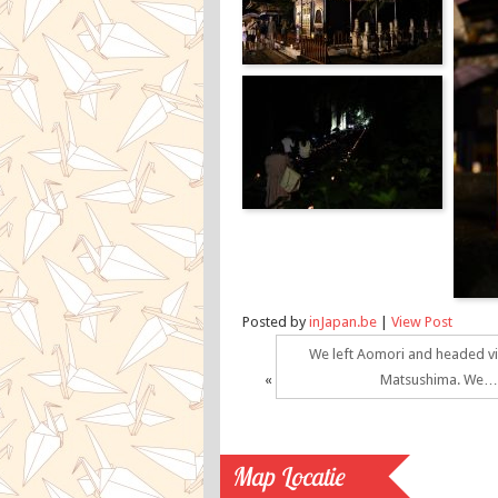
Posted by
inJapan.be
|
View Post
We left Aomori and headed vi
«
Matsushima. We
Map Locatie