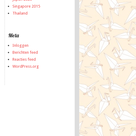
Singapore 2015
Thailand
Meta
Inloggen
Berichten feed
Reacties feed
WordPress.org