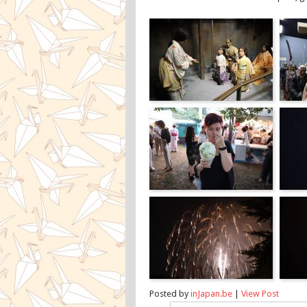
Posted by
inJapan.be
|
View Post