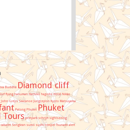
s
Diamond cliff
tea
Buddha
orf
flying hanuman
Hachiko
hagedis
Hotel Nikko
g
John Grey's Seacanoe
Jungceylon
Kyoto
Matsuyama
fant
Phuket
Patong
Phuket
l Tours
pretpark
schrijn
sightseeing
 cabaret
Songkran
sumo
sushi
tempel
Tsunami alert