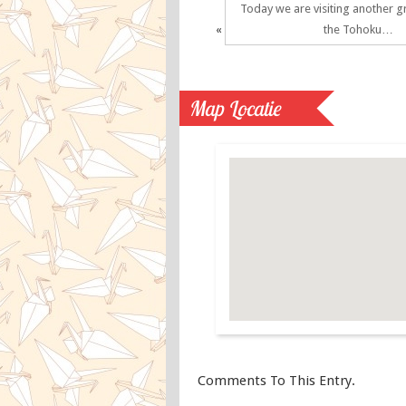
Today we are visiting another gre
«
the Tohoku…
Map Locatie
Comments To This Entry.