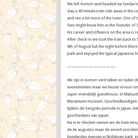
We left Aomori and headed via Sendai to
stay a 40 minute train ride away in the
and see a bit more of the town. One of
fans might know him as the founder of S
His career and influence on the area is re
After check-in we took the train back to 
6th of August but the night before there
park and enjoyed the typical Japanese f
———————————-
We zijn in Aomori vertrokken en rijden 
evenementen maar we kiezen ervoor om 4
super vriendelijk guesthouse. In Matsu
Masamune museum. Geschiedkundigen ond
tijdens de Sengoku periode in Japan. Het
geschiedenis van Japan.
Na in te checken nemen we de trein teru
de 6e augustus maar de avond voordien 
honderden mensen in Nishikoen park, gen