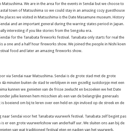
 Matsushima. We are in the area for the events in Sendai but we choose to
 coastal town of Matsushima so we could stay in an amazing cozy guesthouse
 the places we visited in Matsushima is the Date Masamune museum. History
endai and an important general during the warring states period in Japan.
ally interesting if you like stories from the Sengoku era.
Sendai for the Tanabata fireworks festival. Tanabata only starts for real the
 is a one and a half hour fireworks show. We joined the people in Nishi koen
estival food and later an amazing fireworks show.
door via Sendai naar Matsushima. Sendai is de grote stad met de grote
à minuten buiten de stad te verblijven in een gezellig sustdorpje met een
shima kunnen we genieten van de frisse zeelucht en bezoeken we het Date
er jullie kennen hem misschien als een van de belangrijke generaals
 is boeiend om bij te leren over een held en zijn invloed op de streek en de
g naar Sendai voor het Tanabata vuurwerk festival. Tanabata zelf begint pas
is er een grote vuurwerkshow van anderhalf uur. We sluiten ons aan bij de
ieten van wat traditioneel festival eten en nadien van het vuurwerk.